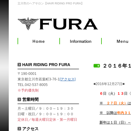
立川市のヘアサロン【HAIR RIDING PRO FURA】
HAIR RIDING PRO FURA
２０１６年
〒190-0001
東京都立川市若葉町3-76-1
[アクセス]
■2016年12月27日■
TEL.042-537-8005
※予約優先制
６
日（火）
１３
日〈
営業時間
※
２７日（火）
は
月～土曜日／９：００～１９：３０
※ 以降は
年内３１
日曜・祝日／９：００～１９：００
定休日／毎週火曜日定休・第一月曜日
新年は１日（日）～
アクセス