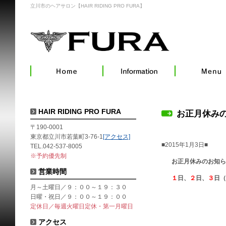
立川市のヘアサロン【HAIR RIDING PRO FURA】
HAIR RIDING PRO FURA
お正月休み
〒190-0001
東京都立川市若葉町3-76-1
[アクセス]
■2015年1月3日■
TEL.042-537-8005
※予約優先制
お正月休みのお知ら
営業時間
１
日、
２
日、
３
日（
月～土曜日／９：００～１９：３０
日曜・祝日／９：００～１９：００
定休日／毎週火曜日定休・第一月曜日
アクセス