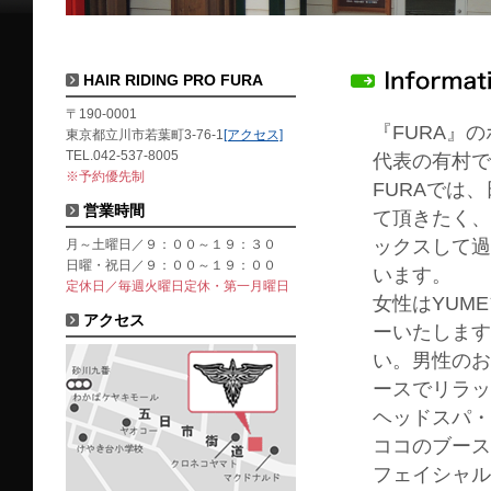
HAIR RIDING PRO FURA
〒190-0001
『FURA』
東京都立川市若葉町3-76-1
[アクセス]
TEL.042-537-8005
代表の有村で
※予約優先制
FURAでは
営業時間
て頂きたく、
ックスして過
月～土曜日／９：００～１９：３０
日曜・祝日／９：００～１９：００
います。
定休日／毎週火曜日定休・第一月曜日
女性はYUM
アクセス
ーいたします
い。男性のお
ースでリラッ
ヘッドスパ・
ココのブース
フェイシャル