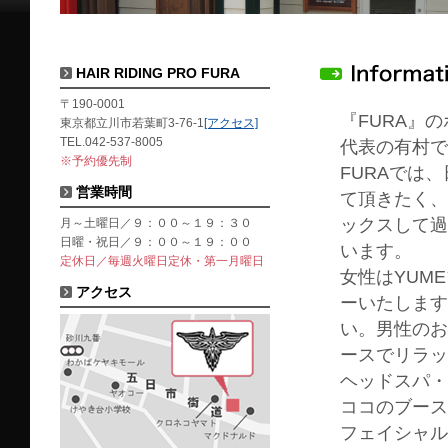
HAIR RIDING PRO FURA
〒190-0001
『FURA』
東京都立川市若葉町3-76-1
[アクセス]
TEL.042-537-8005
代表の有村で
※予約優先制
FURAでは
営業時間
て頂きたく、
ックスして過
月～土曜日／９：００～１９：３０
日曜・祝日／９：００～１９：００
います。
定休日／毎週火曜日定休・第一月曜日
女性はYUM
アクセス
ーいたします
い。男性のお
ースでリラッ
ヘッドスパ・
ココのブース
フェイシャル